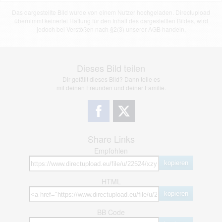
Das dargestellte Bild wurde von einem Nutzer hochgeladen. Directupload
übernimmt keinerlei Haftung für den Inhalt des dargestellten Bildes, wird
jedoch bei Verstößen nach §2(3) unserer AGB handeln.
Dieses Bild teilen
Dir gefällt dieses Bild? Dann teile es
mit deinen Freunden und deiner Familie.
Share Links
Empfohlen
kopieren
HTML
kopieren
BB Code