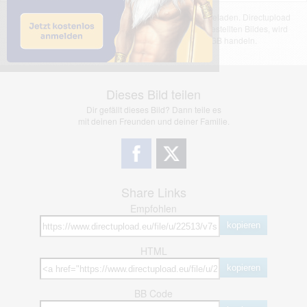
Das dargestellte Bild wurde von einem Nutzer hochgeladen. Directupload
übernimmt keinerlei Haftung für den Inhalt des dargestellten Bildes, wird
jedoch bei Verstößen nach §2(3) unserer AGB handeln.
Dieses Bild teilen
Dir gefällt dieses Bild? Dann teile es
mit deinen Freunden und deiner Familie.
Share Links
Empfohlen
kopieren
HTML
kopieren
BB Code