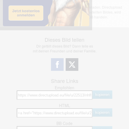
Das dargestellte Bild wurde von einem Nutzer hochgeladen. Directupload
übernimmt keinerlei Haftung für den Inhalt des dargestellten Bildes, wird
jedoch bei Verstößen nach §2(3) unserer AGB handeln.
Dieses Bild teilen
Dir gefällt dieses Bild? Dann teile es
mit deinen Freunden und deiner Familie.
Share Links
Empfohlen
kopieren
HTML
kopieren
BB Code