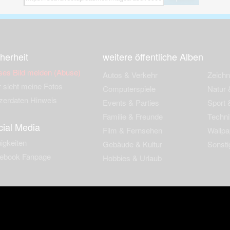
herheit
weitere öffentliche Alben
ses Bild melden (Abuse)
Autos & Verkehr
Zeich
 sieht meine Fotos
Computerspiele
Natur 
zerdaten Hinweis
Events & Parties
Sport &
Familie & Freunde
Techni
cial Media
Film & Fernsehen
Wallpa
igkeiten
Gebäude & Kultur
Sonsti
ebook Fanpage
Hobbies & Urlaub
zungsbedingungen
Cookies & Tracking
Werbung
Impressu