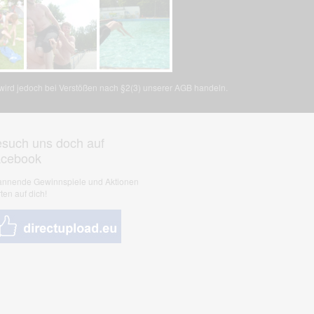
, wird jedoch bei Verstößen nach §2(3) unserer AGB handeln.
such uns doch auf
acebook
nnende Gewinnspiele und Aktionen
ten auf dich!