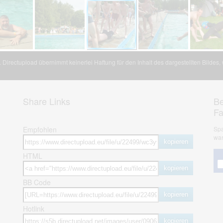
Directupload übernimmt keinerlei Haftung für den Inhalt des dargestellten Bildes
Share Links
Be
F
Empfohlen
Spa
war
kopieren
HTML
kopieren
BB Code
kopieren
Hotlink
kopieren