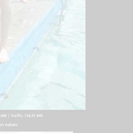
7 MB
|
Traffic: 126,91 MB
von natan: