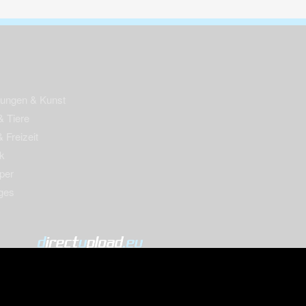
nungen & Kunst
& Tiere
 Freizeit
k
per
ges
© 2004-2026 directupload.eu
m