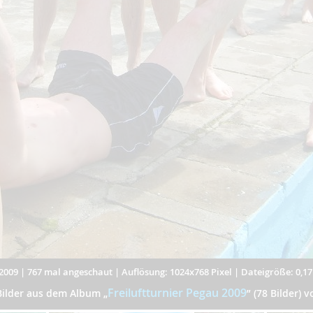
2009
|
767 mal angeschaut
|
Auflösung: 1024x768 Pixel
|
Dateigröße: 0,1
Freiluftturnier Pegau 2009
Bilder aus dem Album
„
”
(78 Bilder) 