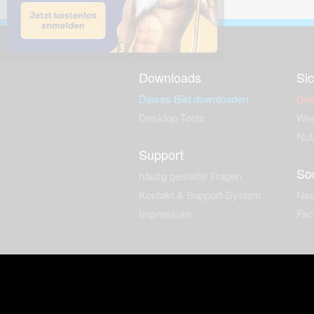
Downloads
Sic
Dieses Bild downloaden
Die
Desktop Tools
Wer
Nut
Support
So
häufig gestellte Fragen
Kontakt & Support-System
Neu
Impressum
Fac
Haftungsauschluss
Nut