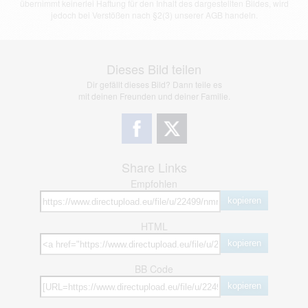
übernimmt keinerlei Haftung für den Inhalt des dargestellten Bildes, wird
jedoch bei Verstößen nach §2(3) unserer AGB handeln.
Dieses Bild teilen
Dir gefällt dieses Bild? Dann teile es
mit deinen Freunden und deiner Familie.
Share Links
Empfohlen
kopieren
HTML
kopieren
BB Code
kopieren