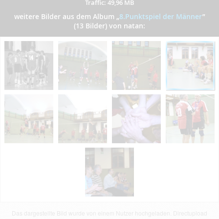
Traffic: 49,96 MB
weitere Bilder aus dem Album
„
8.Punktspiel der Männer
”
(13 Bilder) von natan:
Das dargestellte Bild wurde von einem Nutzer hochgeladen. Directupload