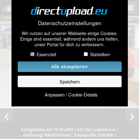
Datenschutzeinstellungen
Wir nutzen auf unserer Webseite einige Cookies.
Einige sind essentiell, während andere uns helfen,
unser Portal für dich zu verbessern.
Essenziell
Statistiken
Alle akzeptieren
Speichern
Anpassen / Cookie-Details
hochgeladen am 10.09.2009
|
627 mal angeschaut
|
Auflösung: 800x534 Pixel
|
Dateigröße: 0,08 MB
|