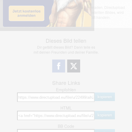
Das dargestellte Bild wurde von einem Nutzer hochgeladen. Directupload
übernimmt keinerlei Haftung für den Inhalt des dargestellten Bildes, wird
jedoch bei Verstößen nach §2(3) unserer AGB handeln.
Dieses Bild teilen
Dir gefällt dieses Bild? Dann teile es
mit deinen Freunden und deiner Familie.
Share Links
Empfohlen
kopieren
HTML
kopieren
BB Code