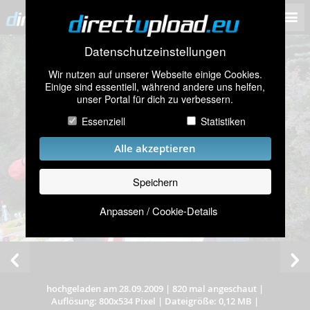
Datenschutzeinstellungen
Wir nutzen auf unserer Webseite einige Cookies.
Einige sind essentiell, während andere uns helfen,
unser Portal für dich zu verbessern.
Essenziell
Statistiken
Alle akzeptieren
Speichern
Anpassen / Cookie-Details
hochgeladen am 28.09.2009
|
820 mal angeschaut
|
Auflösung: 800x534 Pixel
|
Dateigröße: 0,12 MB
|