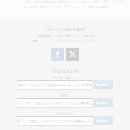
übernimmt keinerlei Haftung für den Inhalt des dargestellten Bildes, wird
jedoch bei Verstößen nach §2(3) unserer AGB handeln.
Dieses Bild teilen
Dir gefällt dieses Bild? Dann teile es
mit deinen Freunden und deiner Familie.
Share Links
Empfohlen
kopieren
HTML
kopieren
BB Code
kopieren