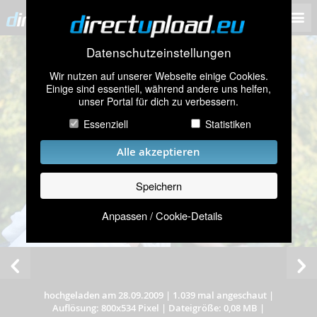
Datenschutzeinstellungen
Wir nutzen auf unserer Webseite einige Cookies.
Einige sind essentiell, während andere uns helfen,
unser Portal für dich zu verbessern.
Essenziell
Statistiken
Alle akzeptieren
Speichern
Anpassen / Cookie-Details
hochgeladen am 28.09.2009
|
1.039 mal angeschaut
|
Auflösung: 800x534 Pixel
|
Dateigröße: 0,08 MB
|