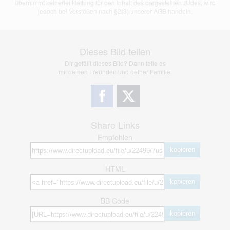
übernimmt keinerlei Haftung für den Inhalt des dargestellten Bildes, wird
jedoch bei Verstößen nach §2(3) unserer AGB handeln.
Dieses Bild teilen
Dir gefällt dieses Bild? Dann teile es
mit deinen Freunden und deiner Familie.
Share Links
Empfohlen
kopieren
HTML
kopieren
BB Code
kopieren