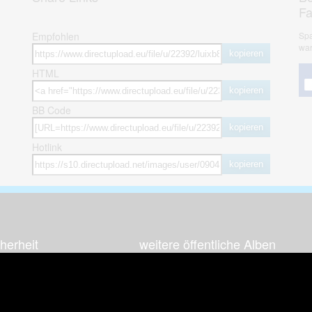
F
Empfohlen
Spa
war
kopieren
HTML
kopieren
BB Code
kopieren
Hotlink
kopieren
herheit
weitere öffentliche Alben
ses Bild melden (Abuse)
Autos & Verkehr
Zeich
 sieht meine Fotos
Computerspiele
Natur 
zerdaten Hinweis
Events & Parties
Sport &