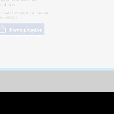
acebook
nnende Gewinnspiele und Aktionen
ten auf dich!
nungen & Kunst
& Tiere
 Freizeit