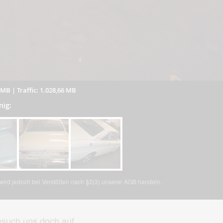
9 MB
|
Traffic: 1.028,66 MB
nig:
, wird jedoch bei Verstößen nach §2(3) unserer AGB handeln.
such uns doch auf