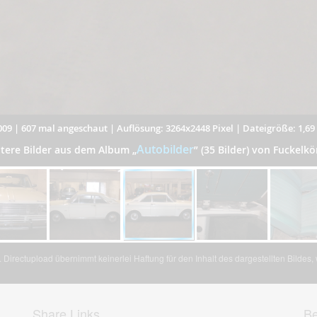
009
|
607 mal angeschaut
|
Auflösung: 3264x2448 Pixel
|
Dateigröße: 1,6
Autobilder
tere Bilder aus dem Album
„
”
(35 Bilder) von Fuckelkö
Directupload übernimmt keinerlei Haftung für den Inhalt des dargestellten Bildes
Share Links
Be