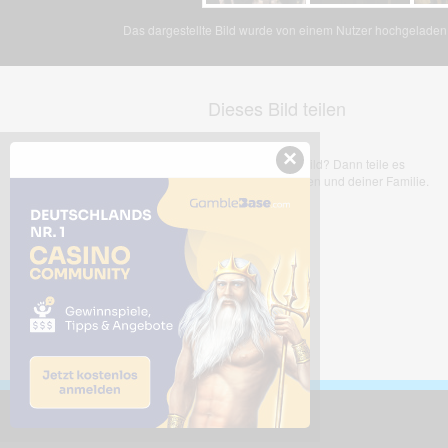
Das dargestellte Bild wurde von einem Nutzer hochgeladen. 
Dieses Bild teilen
×
Dir gefällt dieses Bild? Dann teile es
mit deinen Freunden und deiner Familie.