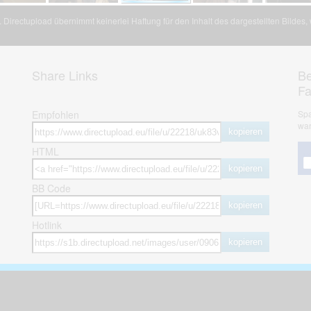
Directupload übernimmt keinerlei Haftung für den Inhalt des dargestellten Bildes
Share Links
Be
F
Empfohlen
Spa
war
kopieren
HTML
kopieren
BB Code
kopieren
Hotlink
kopieren