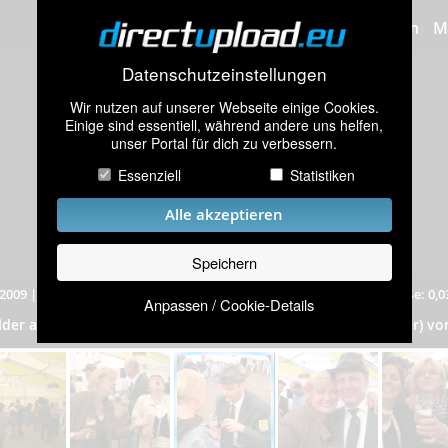
Bilder hochladen
M
Datenschutzeinstellungen
Wir nutzen auf unserer Webseite einige Cookies.
Einige sind essentiell, während andere uns helfen,
unser Portal für dich zu verbessern.
Essenziell
Statistiken
Alle akzeptieren
Speichern
2009
|
1.411 mal angeschaut
|
Auflösung: 300x225 Pixel
|
Dateigröße: 0,
Anpassen / Cookie-Details
Schützenfest Rodde 2009
ilder aus dem Album
„
”
(116 Bilder) v