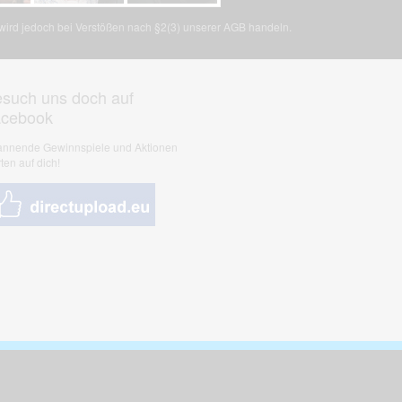
, wird jedoch bei Verstößen nach §2(3) unserer AGB handeln.
such uns doch auf
acebook
nnende Gewinnspiele und Aktionen
ten auf dich!