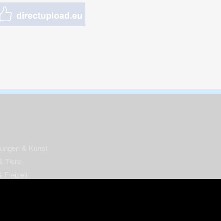
nungen & Kunst
& Tiere
 Freizeit
k
per
ges