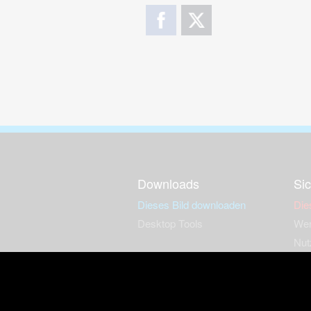
Downloads
Sic
Dieses Bild downloaden
Die
Desktop Tools
Wer
Nut
Support
So
häufig gestellte Fragen
Kontakt & Support-System
Neu