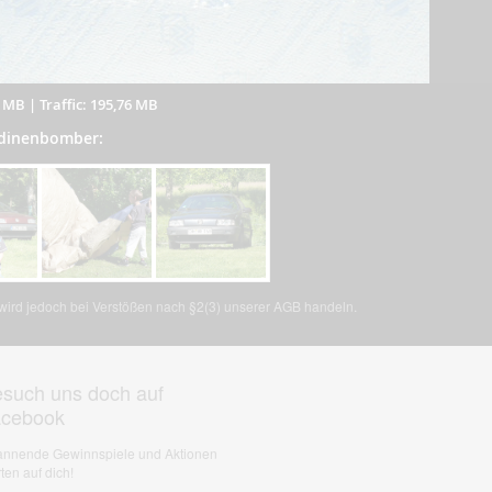
4 MB
|
Traffic: 195,76 MB
ndinenbomber:
, wird jedoch bei Verstößen nach §2(3) unserer AGB handeln.
such uns doch auf
acebook
nnende Gewinnspiele und Aktionen
ten auf dich!