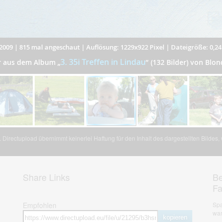
2009
|
815 mal angeschaut
|
Auflösung: 1229x922 Pixel
|
Dateigröße: 0,2
3. 35i Treffen in Lindau
er aus dem Album
„
”
(132 Bilder) von Blo
Directupload übernimmt keinerlei Haftung für den Inhalt des dargestellten Bildes
Share Links
Be
F
Empfohlen
Spa
war
kopieren