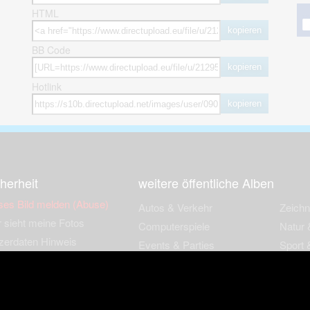
HTML
kopieren
BB Code
kopieren
Hotlink
kopieren
herheit
weitere öffentliche Alben
ses Bild melden (Abuse)
Autos & Verkehr
Zeich
 sieht meine Fotos
Computerspiele
Natur 
zerdaten Hinweis
Events & Parties
Sport &
Familie & Freunde
Techni
cial Media
Film & Fernsehen
Wallpa
igkeiten
Gebäude & Kultur
Sonsti