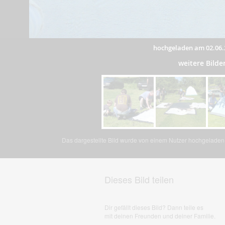
hochgeladen am 02.06.
weitere Bild
Das dargestellte Bild wurde von einem Nutzer hochgeladen. 
Dieses Bild teilen
Dir gefällt dieses Bild? Dann teile es
mit deinen Freunden und deiner Familie.