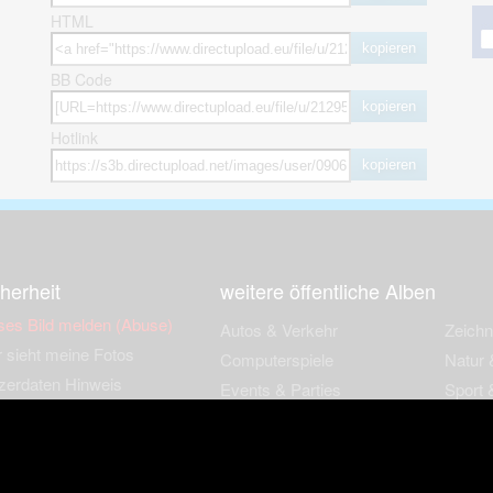
HTML
kopieren
BB Code
kopieren
Hotlink
kopieren
herheit
weitere öffentliche Alben
ses Bild melden (Abuse)
Autos & Verkehr
Zeich
 sieht meine Fotos
Computerspiele
Natur 
zerdaten Hinweis
Events & Parties
Sport &
Familie & Freunde
Techni
cial Media
Film & Fernsehen
Wallpa
igkeiten
Gebäude & Kultur
Sonsti