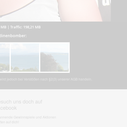
8 MB
|
Traffic: 198,21 MB
ndinenbomber:
, wird jedoch bei Verstößen nach §2(3) unserer AGB handeln.
such uns doch auf
acebook
nnende Gewinnspiele und Aktionen
ten auf dich!