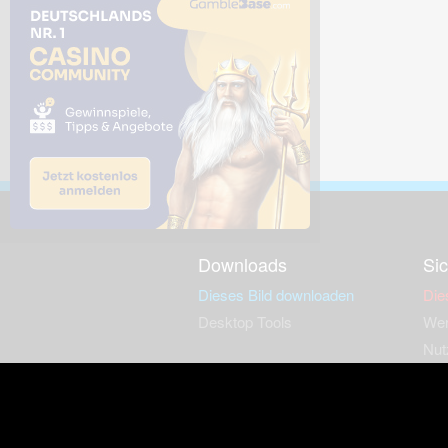
Downloads
Sic
Dieses Bild downloaden
Die
Desktop Tools
Wer
Nut
Support
So
häufig gestellte Fragen
Kontakt & Support-System
Neu