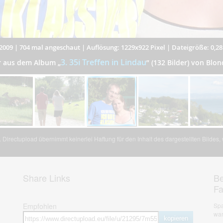
2009
|
704 mal angeschaut
|
Auflösung: 1229x922 Pixel
|
Dateigröße: 0,2
3. 35i Treffen in Lindau
er aus dem Album
„
”
(132 Bilder) von Blo
Directupload übernimmt keinerlei Haftung für den Inhalt des dargestellten Bildes
Share Links
Be
F
Empfohlen
Spa
war
kopieren