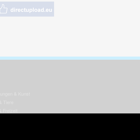
nungen & Kunst
& Tiere
 Freizeit
k
per
ges