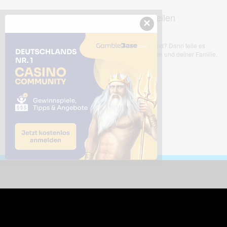
Dieses Bild teilen
×
Dir gefällt dieses Bild? Dann teile es
mit deinen Freunden und deiner Familie.
Downloads
Sic
Dieses Bild downloaden
Die
Desktop Tools
Wer