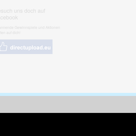
such uns doch auf
acebook
nnende Gewinnspiele und Aktionen
ten auf dich!
nungen & Kunst