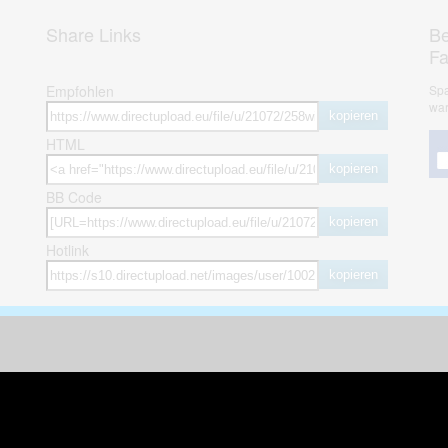
Share Links
Be
F
Empfohlen
Spa
war
kopieren
HTML
kopieren
BB Code
kopieren
Hotlink
kopieren
herheit
weitere öffentliche Alben
ses Bild melden (Abuse)
Autos & Verkehr
Zeich
 sieht meine Fotos