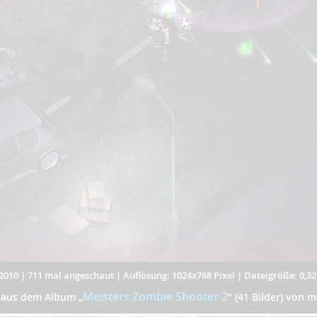
2010
|
711 mal angeschaut
|
Auflösung: 1024x768 Pixel
|
Dateigröße: 0,3
Meisters Zombie Shooter 2
r aus dem Album
„
”
(41 Bilder) von m