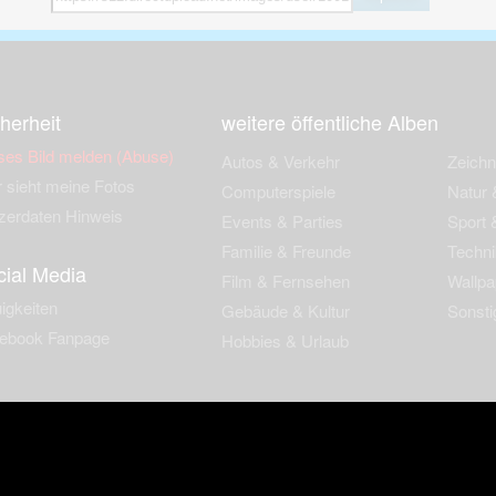
herheit
weitere öffentliche Alben
ses Bild melden (Abuse)
Autos & Verkehr
Zeich
 sieht meine Fotos
Computerspiele
Natur 
zerdaten Hinweis
Events & Parties
Sport &
Familie & Freunde
Techni
cial Media
Film & Fernsehen
Wallpa
igkeiten
Gebäude & Kultur
Sonsti
ebook Fanpage
Hobbies & Urlaub
zungsbedingungen
Cookies & Tracking
Werbung
Impressu