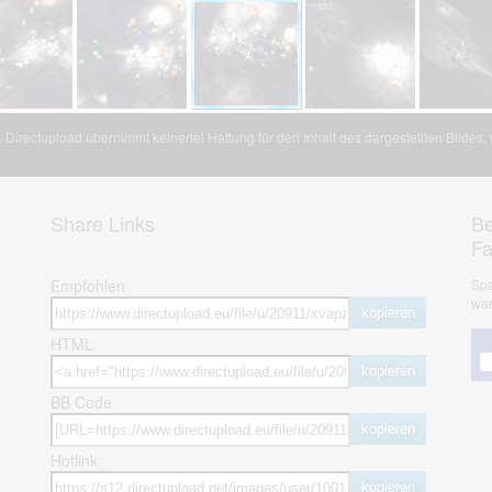
Directupload übernimmt keinerlei Haftung für den Inhalt des dargestellten Bildes
Share Links
Be
F
Empfohlen
Spa
war
kopieren
HTML
kopieren
BB Code
kopieren
Hotlink
kopieren