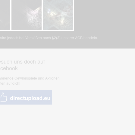
, wird jedoch bei Verstößen nach §2(3) unserer AGB handeln.
such uns doch auf
acebook
nnende Gewinnspiele und Aktionen
ten auf dich!