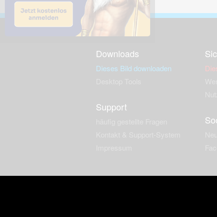
Downloads
Sic
Dieses Bild downloaden
Die
Desktop Tools
Wer
Nut
Support
So
häufig gestellte Fragen
Kontakt & Support-System
Neu
Impressum
Fac
Haftungsauschluss
Nut