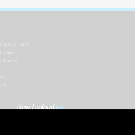
nungen & Kunst
& Tiere
 Freizeit
k
per
ges
© 2004-2026 directupload.eu
m