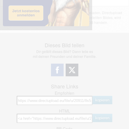
Das dargestellte Bild wurde von einem Nutzer hochgeladen. Directupload
übernimmt keinerlei Haftung für den Inhalt des dargestellten Bildes, wird
jedoch bei Verstößen nach §2(3) unserer AGB handeln.
Dieses Bild teilen
Dir gefällt dieses Bild? Dann teile es
mit deinen Freunden und deiner Familie.
Share Links
Empfohlen
kopieren
HTML
kopieren
BB Code