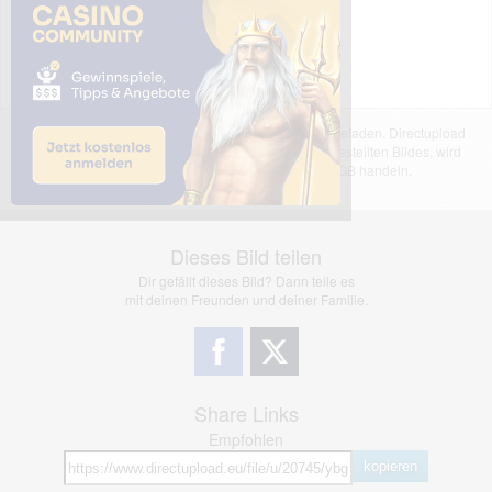
Das dargestellte Bild wurde von einem Nutzer hochgeladen. Directupload
übernimmt keinerlei Haftung für den Inhalt des dargestellten Bildes, wird
jedoch bei Verstößen nach §2(3) unserer AGB handeln.
Dieses Bild teilen
Dir gefällt dieses Bild? Dann teile es
mit deinen Freunden und deiner Familie.
Share Links
Empfohlen
kopieren