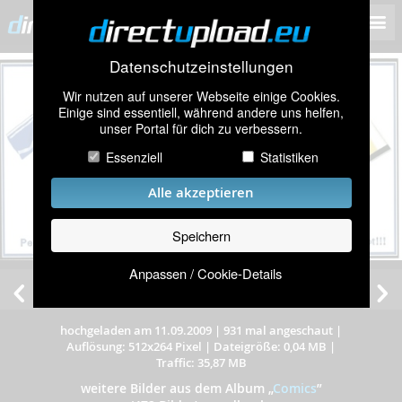
Datenschutzeinstellungen
Wir nutzen auf unserer Webseite einige Cookies.
Einige sind essentiell, während andere uns helfen,
unser Portal für dich zu verbessern.
Essenziell
Statistiken
Alle akzeptieren
Speichern
Anpassen / Cookie-Details
hochgeladen am 11.09.2009
|
931 mal angeschaut
|
Auflösung: 512x264 Pixel
|
Dateigröße: 0,04 MB
|
Traffic: 35,87 MB
weitere Bilder aus dem Album
„
Comics
”