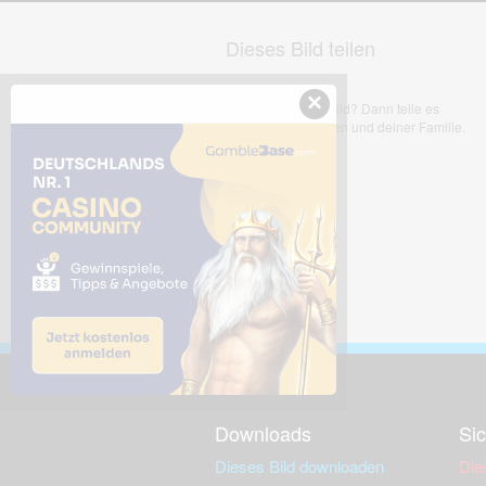
Dieses Bild teilen
×
Dir gefällt dieses Bild? Dann teile es
mit deinen Freunden und deiner Familie.
Downloads
Sic
Dieses Bild downloaden
Die