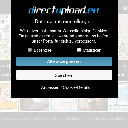
Bilder hochladen
M
Datenschutzeinstellungen
Wir nutzen auf unserer Webseite einige Cookies.
Einige sind essentiell, während andere uns helfen,
unser Portal für dich zu verbessern.
Essenziell
Statistiken
Alle akzeptieren
2010
|
1.341 mal angeschaut
|
Auflösung: 512x161 Pixel
|
Dateigröße: 0,
Comics
weitere Bilder aus dem Album
„
”
(472 Bilder) von dlarah:
Speichern
Anpassen / Cookie-Details
Directupload übernimmt keinerlei Haftung für den Inhalt des dargestellten Bildes