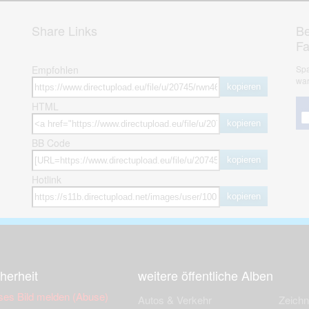
Share Links
Be
F
Empfohlen
Spa
war
kopieren
HTML
kopieren
BB Code
kopieren
Hotlink
kopieren
herheit
weitere öffentliche Alben
ses Bild melden (Abuse)
Autos & Verkehr
Zeich