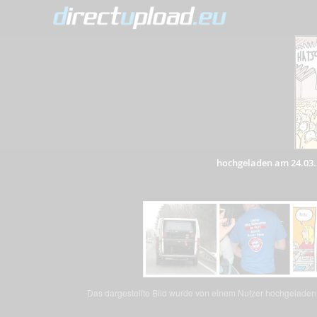
hochgeladen am 24.03.
Das dargestellte Bild wurde von einem Nutzer hochgeladen. 