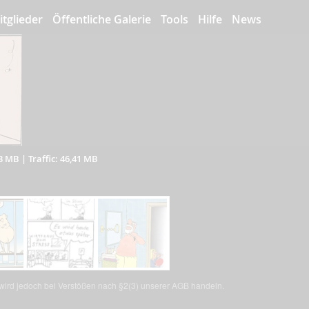
itglieder
Öffentliche Galerie
Tools
Hilfe
News
03 MB
|
Traffic: 46,41 MB
, wird jedoch bei Verstößen nach §2(3) unserer AGB handeln.