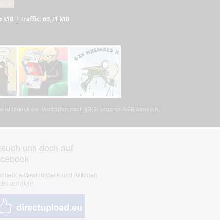
06 MB
|
Traffic: 69,71 MB
, wird jedoch bei Verstößen nach §2(3) unserer AGB handeln.
such uns doch auf
acebook
nnende Gewinnspiele und Aktionen
ten auf dich!