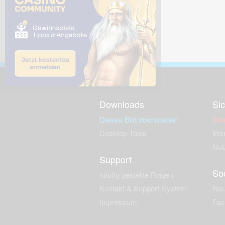
Downloads
Sic
Dieses Bild downloaden
Die
Desktop Tools
Wer
Nut
Support
So
häufig gestellte Fragen
Kontakt & Support-System
Neu
Impressum
Fac