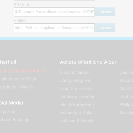
BB Code
kopieren
Hotlink
kopieren
herheit
weitere öffentliche Alben
ses Bild melden (Abuse)
Autos & Verkehr
Zeich
 sieht meine Fotos
Computerspiele
Natur 
zerdaten Hinweis
Events & Parties
Sport &
Familie & Freunde
Techni
cial Media
Film & Fernsehen
Wallpa
igkeiten
Gebäude & Kultur
Sonsti
ebook Fanpage
Hobbies & Urlaub