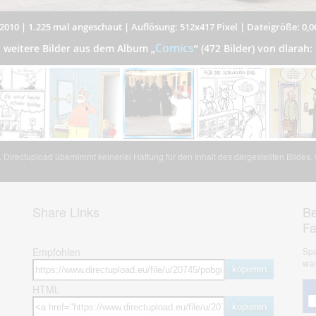
2010
|
1.225 mal angeschaut
|
Auflösung: 512x417 Pixel
|
Dateigröße: 0,
Comics
weitere Bilder aus dem Album
„
”
(472 Bilder) von dlarah:
Directupload übernimmt keinerlei Haftung für den Inhalt des dargestellten Bildes
Share Links
Be
F
Empfohlen
Spa
war
kopieren
HTML
kopieren