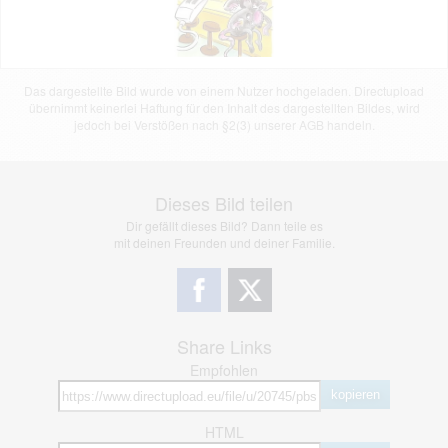
Das dargestellte Bild wurde von einem Nutzer hochgeladen. Directupload
übernimmt keinerlei Haftung für den Inhalt des dargestellten Bildes, wird
jedoch bei Verstößen nach §2(3) unserer AGB handeln.
Dieses Bild teilen
Dir gefällt dieses Bild? Dann teile es
mit deinen Freunden und deiner Familie.
Share Links
Empfohlen
kopieren
HTML