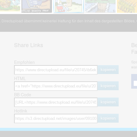
Directupload übernimmt keinerlei Haftung für den Inhalt des dargestellten Bildes
Share Links
Be
F
Empfohlen
Spa
war
kopieren
HTML
kopieren
BB Code
kopieren
Hotlink
kopieren