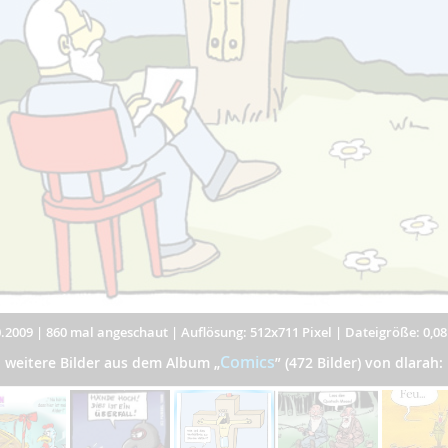
.2009
|
860 mal angeschaut
|
Auflösung: 512x711 Pixel
|
Dateigröße: 0,0
Comics
weitere Bilder aus dem Album
„
”
(472 Bilder) von dlarah: