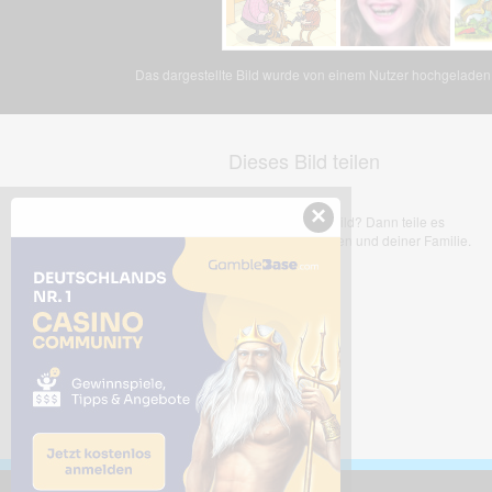
Das dargestellte Bild wurde von einem Nutzer hochgeladen. 
Dieses Bild teilen
×
Dir gefällt dieses Bild? Dann teile es
mit deinen Freunden und deiner Familie.