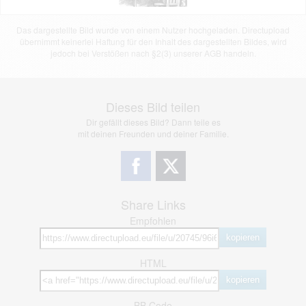
Das dargestellte Bild wurde von einem Nutzer hochgeladen. Directupload
übernimmt keinerlei Haftung für den Inhalt des dargestellten Bildes, wird
jedoch bei Verstößen nach §2(3) unserer AGB handeln.
Dieses Bild teilen
Dir gefällt dieses Bild? Dann teile es
mit deinen Freunden und deiner Familie.
Share Links
Empfohlen
kopieren
HTML
kopieren
BB Code