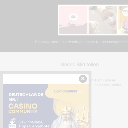
Das dargestellte Bild wurde von einem Nutzer hochgeladen. 
Dieses Bild teilen
×
Dir gefällt dieses Bild? Dann teile es
mit deinen Freunden und deiner Familie.