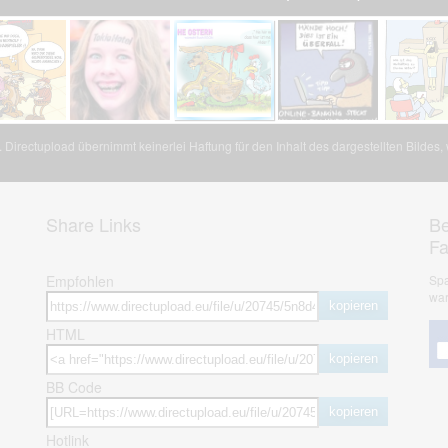
Directupload übernimmt keinerlei Haftung für den Inhalt des dargestellten Bildes
Share Links
Be
F
Empfohlen
Spa
war
kopieren
HTML
kopieren
BB Code
kopieren
Hotlink