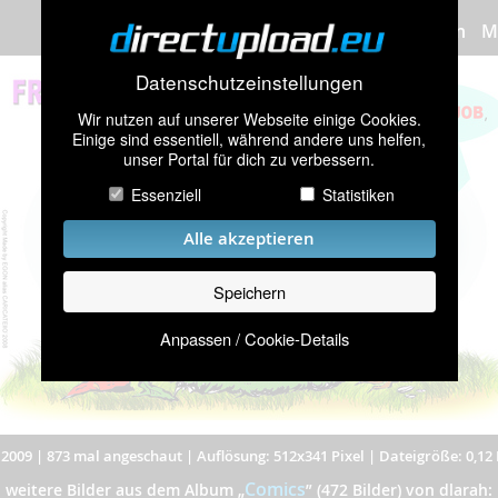
Bilder hochladen
M
Datenschutzeinstellungen
Wir nutzen auf unserer Webseite einige Cookies.
Einige sind essentiell, während andere uns helfen,
unser Portal für dich zu verbessern.
Essenziell
Statistiken
Alle akzeptieren
Speichern
Anpassen / Cookie-Details
.2009
|
873 mal angeschaut
|
Auflösung: 512x341 Pixel
|
Dateigröße: 0,12
Comics
weitere Bilder aus dem Album
„
”
(472 Bilder) von dlarah: