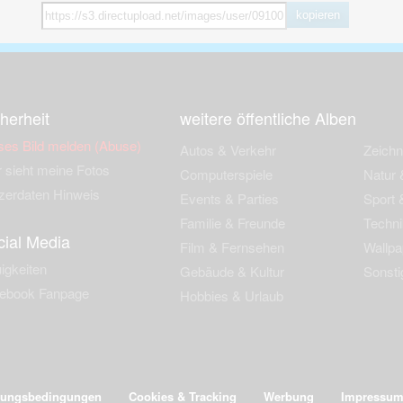
kopieren
herheit
weitere öffentliche Alben
ses Bild melden (Abuse)
Autos & Verkehr
Zeich
 sieht meine Fotos
Computerspiele
Natur 
zerdaten Hinweis
Events & Parties
Sport &
Familie & Freunde
Techni
cial Media
Film & Fernsehen
Wallpa
igkeiten
Gebäude & Kultur
Sonsti
ebook Fanpage
Hobbies & Urlaub
zungsbedingungen
Cookies & Tracking
Werbung
Impressu