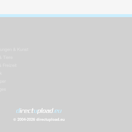
nungen & Kunst
& Tiere
 Freizeit
k
per
ges
© 2004-2026 directupload.eu
m