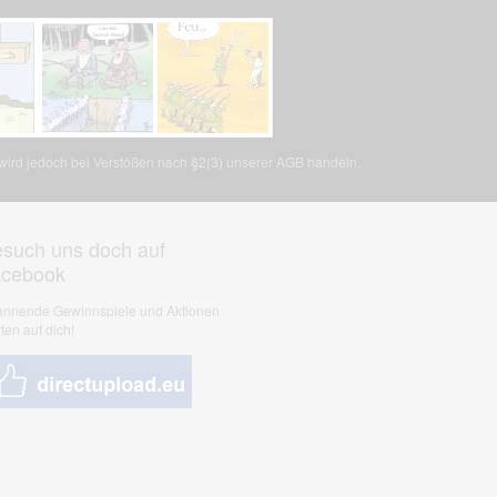
, wird jedoch bei Verstößen nach §2(3) unserer AGB handeln.
such uns doch auf
acebook
nnende Gewinnspiele und Aktionen
ten auf dich!