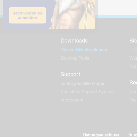
Downloads
Sic
Dieses Bild downloaden
Die
Desktop Tools
Wer
Nut
Support
So
häufig gestellte Fragen
Kontakt & Support-System
Neu
Impressum
Fac
Haftungsauschluss
Nut