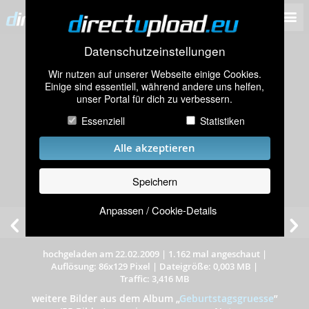
Datenschutzeinstellungen
Wir nutzen auf unserer Webseite einige Cookies.
Einige sind essentiell, während andere uns helfen,
unser Portal für dich zu verbessern.
Essenziell
Statistiken
Alle akzeptieren
Speichern
Anpassen / Cookie-Details
hochgeladen am 22.02.2009
|
1.162 mal angeschaut
|
Auflösung: 86x129 Pixel
|
Dateigröße: 0,003 MB
|
Traffic: 3,416 MB
weitere Bilder aus dem Album
„
Geburtstagsgruesse
”