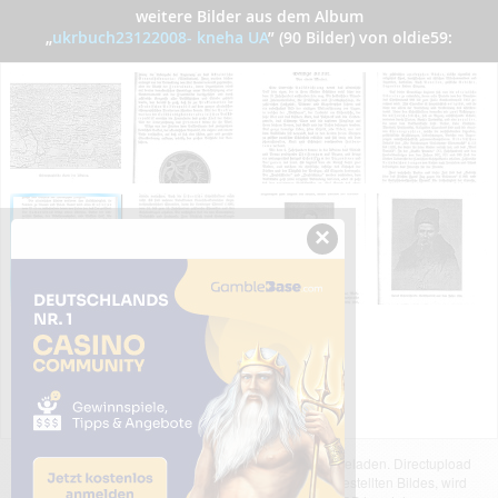
weitere Bilder aus dem Album
„
ukrbuch23122008- kneha UA
”
(90 Bilder) von oldie59:
×
Das dargestellte Bild wurde von einem Nutzer hochgeladen. Directupload
übernimmt keinerlei Haftung für den Inhalt des dargestellten Bildes, wird