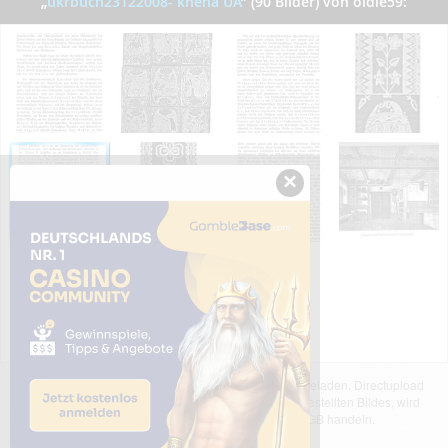
„
ukrbuch23122008- kneha UA
”
(90 Bilder) von oldie59:
×
Das dargestellte Bild wurde von einem Nutzer hochgeladen. Directupload
übernimmt keinerlei Haftung für den Inhalt des dargestellten Bildes, wird
jedoch bei Verstößen nach §2(3) unserer AGB handeln.