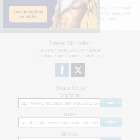
Das dargestellte Bild wurde von einem Nutzer hochgeladen. Directupload
übernimmt keinerlei Haftung für den Inhalt des dargestellten Bildes, wird
jedoch bei Verstößen nach §2(3) unserer AGB handeln.
Dieses Bild teilen
Dir gefällt dieses Bild? Dann teile es
mit deinen Freunden und deiner Familie.
Share Links
Empfohlen
kopieren
HTML
kopieren
BB Code