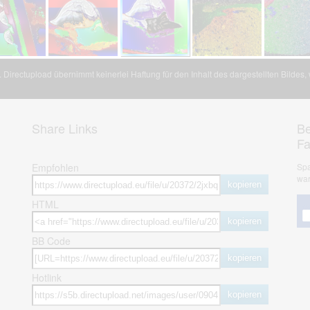
Directupload übernimmt keinerlei Haftung für den Inhalt des dargestellten Bildes
Share Links
Be
F
Empfohlen
Spa
war
kopieren
HTML
kopieren
BB Code
kopieren
Hotlink
kopieren