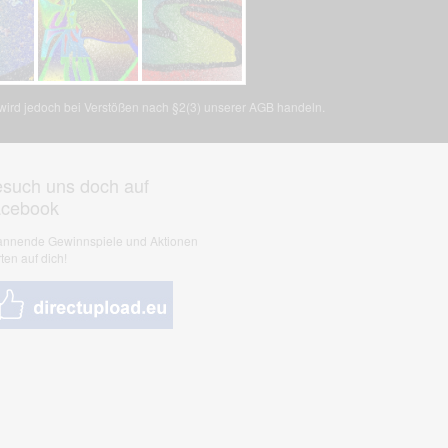
, wird jedoch bei Verstößen nach §2(3) unserer AGB handeln.
such uns doch auf
acebook
nnende Gewinnspiele und Aktionen
ten auf dich!