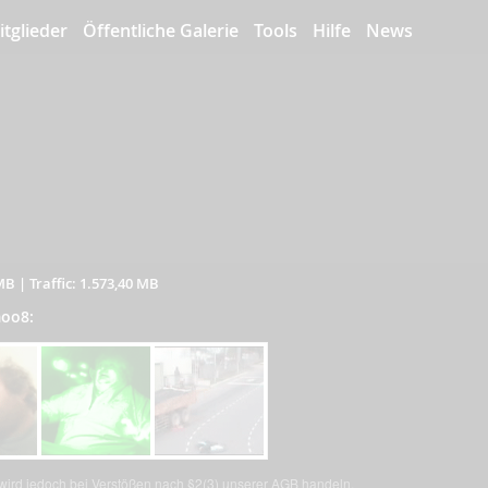
itglieder
Öffentliche Galerie
Tools
Hilfe
News
 MB
|
Traffic: 1.573,40 MB
moo8:
, wird jedoch bei Verstößen nach §2(3) unserer AGB handeln.