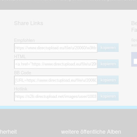
Share Links
Be
F
Empfohlen
Spa
war
kopieren
HTML
kopieren
BB Code
kopieren
Hotlink
kopieren
herheit
weitere öffentliche Alben