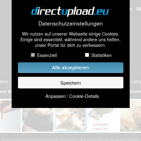
Bilder hochladen
M
Datenschutzeinstellungen
Wir nutzen auf unserer Webseite einige Cookies.
Einige sind essentiell, während andere uns helfen,
unser Portal für dich zu verbessern.
Essenziell
Statistiken
Alle akzeptieren
2010
|
814 mal angeschaut
|
Auflösung: 267x191 Pixel
|
Dateigröße: 1,93
Speichern
Chemoofree 2
ere Bilder aus dem Album
„
”
(722 Bilder) von che
Anpassen / Cookie-Details
Directupload übernimmt keinerlei Haftung für den Inhalt des dargestellten Bildes