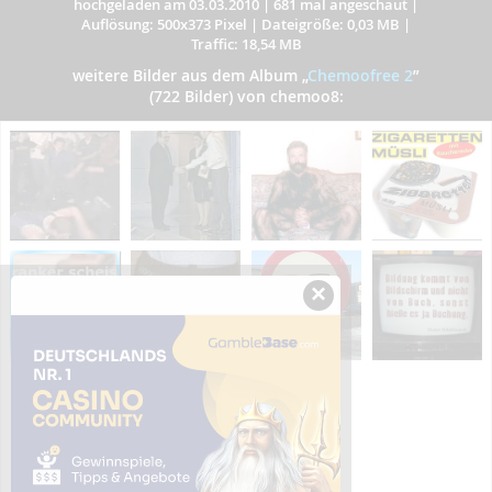
hochgeladen am 03.03.2010
|
681 mal angeschaut
|
Auflösung: 500x373 Pixel
|
Dateigröße: 0,03 MB
|
Traffic: 18,54 MB
weitere Bilder aus dem Album
„
Chemoofree 2
”
(722 Bilder) von chemoo8:
×