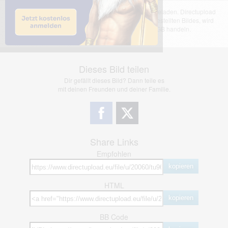
Das dargestellte Bild wurde von einem Nutzer hochgeladen. Directupload
übernimmt keinerlei Haftung für den Inhalt des dargestellten Bildes, wird
jedoch bei Verstößen nach §2(3) unserer AGB handeln.
Dieses Bild teilen
Dir gefällt dieses Bild? Dann teile es
mit deinen Freunden und deiner Familie.
Share Links
Empfohlen
kopieren
HTML
kopieren
BB Code