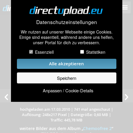
Datenschutzeinstellungen
Wir nutzen auf unserer Webseite einige Cookies.
Einige sind essentiell, während andere uns helfen,
unser Portal für dich zu verbessern.
Essenziell
Statistiken
Alle akzeptieren
Speichern
Anpassen / Cookie-Details
hochgeladen am 17.03.2010
|
741 mal angeschaut
|
Auflösung: 248x217 Pixel
|
Dateigröße: 0,60 MB
|
Traffic: 445,78 MB
weitere Bilder aus dem Album
„
Chemoofree 2
”