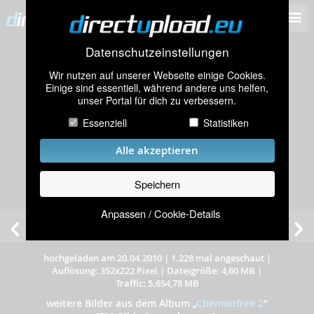
Datenschutzeinstellungen
Wir nutzen auf unserer Webseite einige Cookies.
Einige sind essentiell, während andere uns helfen,
unser Portal für dich zu verbessern.
Essenziell
Statistiken
Alle akzeptieren
Speichern
Anpassen / Cookie-Details
hochgeladen am 20.04.2010
|
1.228 mal angeschaut
|
Auflösung: 352x222 Pixel
|
Dateigröße: 4,60 MB
|
Traffic: 5.654,78 MB
weitere Bilder aus dem Album
„
Chemoofree 2
”