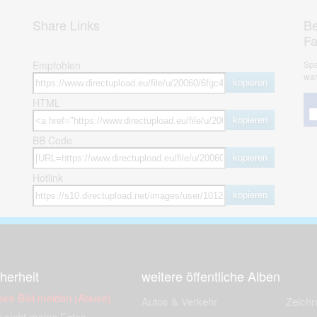
Share Links
Be
F
Empfohlen
Spa
war
kopieren
HTML
kopieren
BB Code
kopieren
Hotlink
kopieren
herheit
weitere öffentliche Alben
ses Bild melden (Abuse)
Autos & Verkehr
Zeich
 sieht meine Fotos