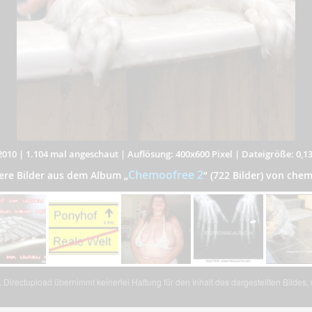
2010
|
1.104 mal angeschaut
|
Auflösung: 400x600 Pixel
|
Dateigröße: 0,1
Chemoofree 2
ere Bilder aus dem Album
„
”
(722 Bilder) von che
Directupload übernimmt keinerlei Haftung für den Inhalt des dargestellten Bildes