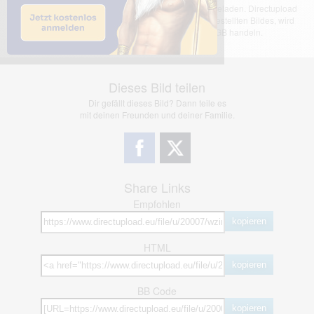
Das dargestellte Bild wurde von einem Nutzer hochgeladen. Directupload
übernimmt keinerlei Haftung für den Inhalt des dargestellten Bildes, wird
jedoch bei Verstößen nach §2(3) unserer AGB handeln.
Dieses Bild teilen
Dir gefällt dieses Bild? Dann teile es
mit deinen Freunden und deiner Familie.
Share Links
Empfohlen
kopieren
HTML
kopieren
BB Code
kopieren