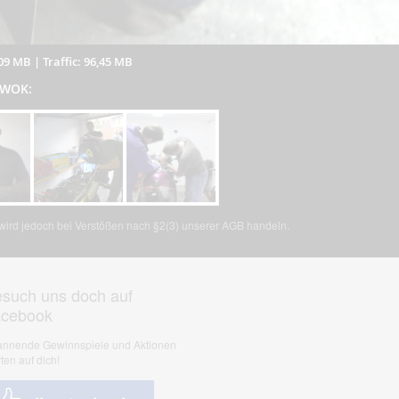
,09 MB
|
Traffic: 96,45 MB
n WOK:
, wird jedoch bei Verstößen nach §2(3) unserer AGB handeln.
such uns doch auf
acebook
nnende Gewinnspiele und Aktionen
ten auf dich!