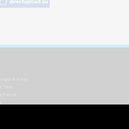
nungen & Kunst
& Tiere
 Freizeit
k
per
ges