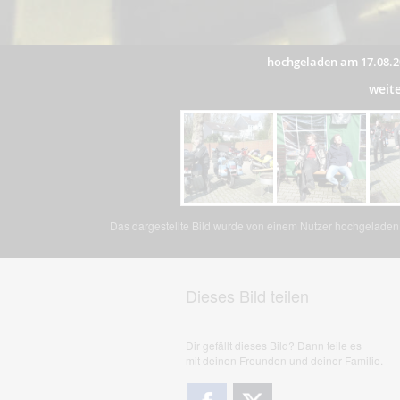
hochgeladen am 17.08.2
weit
Das dargestellte Bild wurde von einem Nutzer hochgeladen. 
Dieses Bild teilen
Dir gefällt dieses Bild? Dann teile es
mit deinen Freunden und deiner Familie.