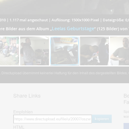
010
|
1.117 mal angeschaut
|
Auflösung: 1500x1000 Pixel
|
Dateigröße: 0
Leelas Geburtstage
ere Bilder aus dem Album
„
”
(125 Bilder) vo
Directupload übernimmt keinerlei Haftung für den Inhalt des dargestellten Bildes
Share Links
Be
F
Empfohlen
Spa
war
kopieren
HTML