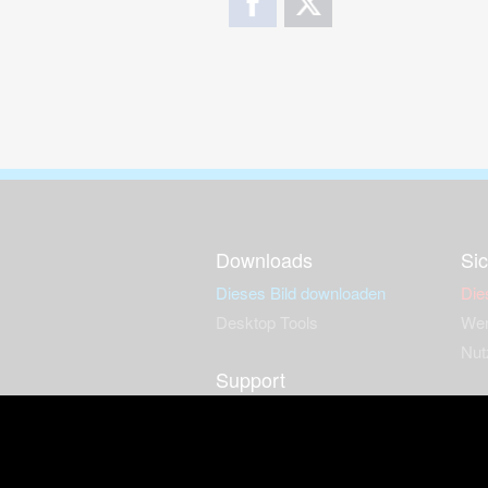
Downloads
Sic
Dieses Bild downloaden
Die
Desktop Tools
Wer
Nut
Support
So
häufig gestellte Fragen
Kontakt & Support-System
Neu
Impressum
Fac