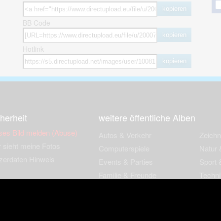
kopieren
BB Code
kopieren
Hotlink
kopieren
herheit
weitere öffentliche Alben
ses Bild melden (Abuse)
Autos & Verkehr
Zeich
 sieht meine Fotos
Computerspiele
Natur 
zerdaten Hinweis
Events & Parties
Sport &
Familie & Freunde
Techni
cial Media
Film & Fernsehen
Wallpa
igkeiten
Gebäude & Kultur
Sonsti
ebook Fanpage
Hobbies & Urlaub