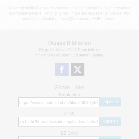
Das dargestellte Bild wurde von einem Nutzer hochgeladen. Directupload
übernimmt keinerlei Haftung für den Inhalt des dargestellten Bildes, wird
jedoch bei Verstößen nach §2(3) unserer AGB handeln.
Dieses Bild teilen
Dir gefällt dieses Bild? Dann teile es
mit deinen Freunden und deiner Familie.
Share Links
Empfohlen
kopieren
HTML
kopieren
BB Code