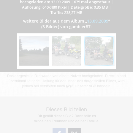
hochgeladen am 13.09.2009
|
675 mal angeschaut
|
Auflösung: 640x480 Pixel
|
Dateigröße: 0,35 MB
|
Traffic: 238,27 MB
weitere Bilder aus dem Album
„
13.09.2009
”
(3 Bilder) von gambler87:
Das dargestellte Bild wurde von einem Nutzer hochgeladen. Directupload
übernimmt keinerlei Haftung für den Inhalt des dargestellten Bildes, wird
jedoch bei Verstößen nach §2(3) unserer AGB handeln.
Dieses Bild teilen
Dir gefällt dieses Bild? Dann teile es
mit deinen Freunden und deiner Familie.