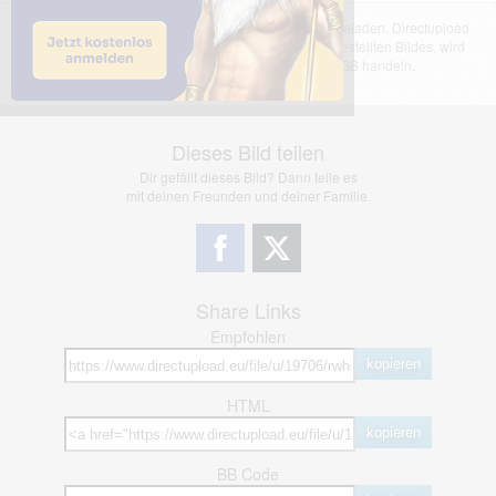
Das dargestellte Bild wurde von einem Nutzer hochgeladen. Directupload
übernimmt keinerlei Haftung für den Inhalt des dargestellten Bildes, wird
jedoch bei Verstößen nach §2(3) unserer AGB handeln.
Dieses Bild teilen
Dir gefällt dieses Bild? Dann teile es
mit deinen Freunden und deiner Familie.
Share Links
Empfohlen
kopieren
HTML
kopieren
BB Code