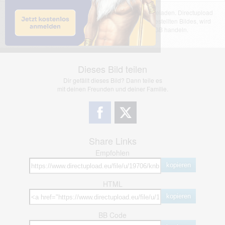
Das dargestellte Bild wurde von einem Nutzer hochgeladen. Directupload
übernimmt keinerlei Haftung für den Inhalt des dargestellten Bildes, wird
jedoch bei Verstößen nach §2(3) unserer AGB handeln.
Dieses Bild teilen
Dir gefällt dieses Bild? Dann teile es
mit deinen Freunden und deiner Familie.
Share Links
Empfohlen
kopieren
HTML
kopieren
BB Code