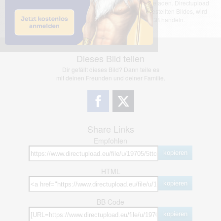
Das dargestellte Bild wurde von einem Nutzer hochgeladen. Directupload
übernimmt keinerlei Haftung für den Inhalt des dargestellten Bildes, wird
jedoch bei Verstößen nach §2(3) unserer AGB handeln.
Dieses Bild teilen
Dir gefällt dieses Bild? Dann teile es
mit deinen Freunden und deiner Familie.
Share Links
Empfohlen
kopieren
HTML
kopieren
BB Code
kopieren