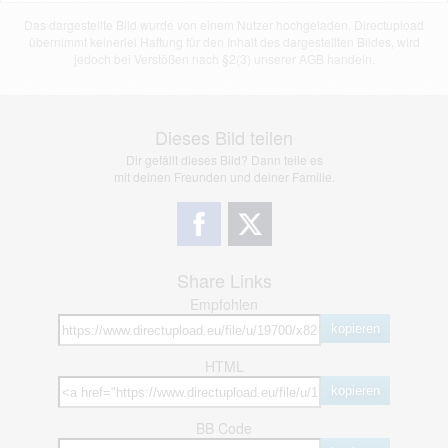
Das dargestellte Bild wurde von einem Nutzer hochgeladen. Directupload
übernimmt keinerlei Haftung für den Inhalt des dargestellten Bildes, wird
jedoch bei Verstößen nach §2(3) unserer AGB handeln.
Dieses Bild teilen
Dir gefällt dieses Bild? Dann teile es
mit deinen Freunden und deiner Familie.
Share Links
Empfohlen
kopieren
HTML
kopieren
BB Code