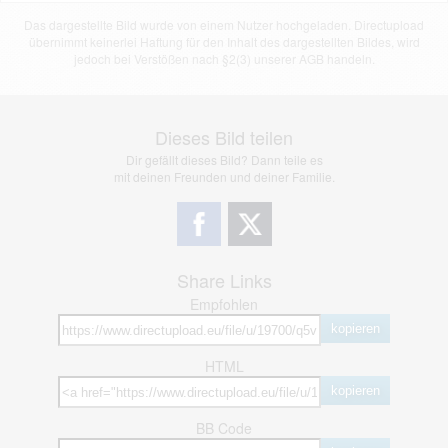
Das dargestellte Bild wurde von einem Nutzer hochgeladen. Directupload
übernimmt keinerlei Haftung für den Inhalt des dargestellten Bildes, wird
jedoch bei Verstößen nach §2(3) unserer AGB handeln.
Dieses Bild teilen
Dir gefällt dieses Bild? Dann teile es
mit deinen Freunden und deiner Familie.
Share Links
Empfohlen
kopieren
HTML
kopieren
BB Code