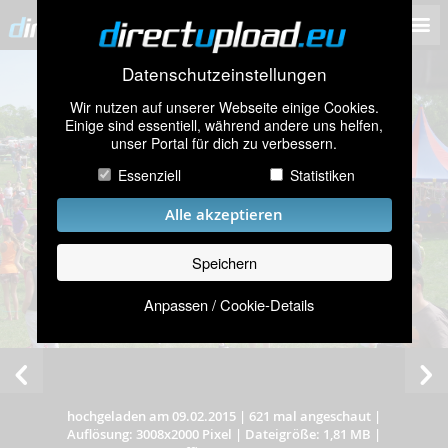
Datenschutzeinstellungen
Wir nutzen auf unserer Webseite einige Cookies.
Einige sind essentiell, während andere uns helfen,
unser Portal für dich zu verbessern.
Essenziell
Statistiken
Alle akzeptieren
Speichern
Anpassen / Cookie-Details
hochgeladen am 09.02.2015
|
621 mal angeschaut
|
Auflösung: 3008x2000 Pixel
|
Dateigröße: 1,81 MB
|