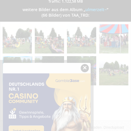
Traffic: 1.122,58 MB
weitere Bilder aus dem Album
„
ulmerzelt~
”
(66 Bilder) von TAA_TRD:
×
Das dargestellte Bild wurde von einem Nutzer hochgeladen. Directupload