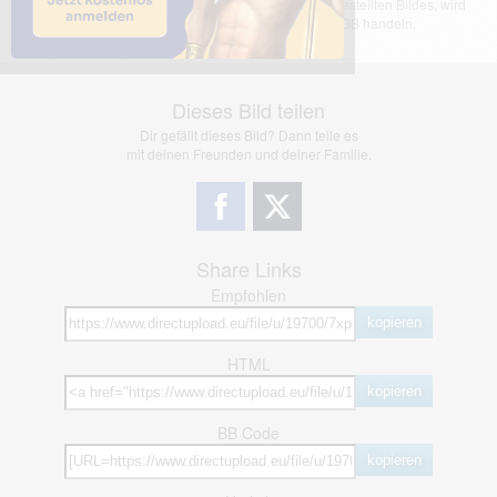
übernimmt keinerlei Haftung für den Inhalt des dargestellten Bildes, wird
jedoch bei Verstößen nach §2(3) unserer AGB handeln.
Dieses Bild teilen
Dir gefällt dieses Bild? Dann teile es
mit deinen Freunden und deiner Familie.
Share Links
Empfohlen
kopieren
HTML
kopieren
BB Code
kopieren