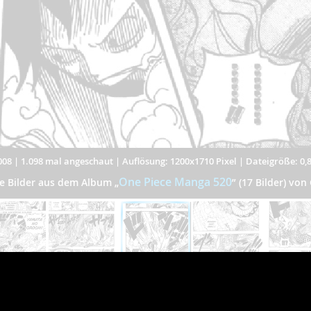
008
|
1.098 mal angeschaut
|
Auflösung: 1200x1710 Pixel
|
Dateigröße: 0,
One Piece Manga 520
re Bilder aus dem Album
„
”
(17 Bilder) von
Directupload übernimmt keinerlei Haftung für den Inhalt des dargestellten Bildes