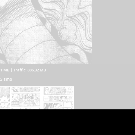
81 MB
|
Traffic: 886,32 MB
 Gismo:
, wird jedoch bei Verstößen nach §2(3) unserer AGB handeln.