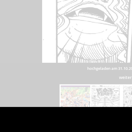
hochgeladen am 31.10.2
weite
Das dargestellte Bild wurde von einem Nutzer hochgeladen. 