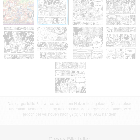
Das dargestellte Bild wurde von einem Nutzer hochgeladen. Directupload
übernimmt keinerlei Haftung für den Inhalt des dargestellten Bildes, wird
jedoch bei Verstößen nach §2(3) unserer AGB handeln.
Dieses Bild teilen