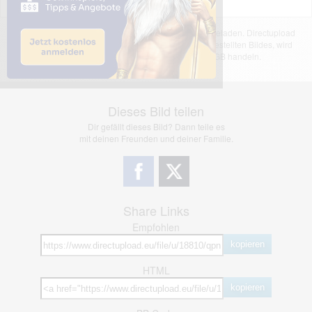
Das dargestellte Bild wurde von einem Nutzer hochgeladen. Directupload
übernimmt keinerlei Haftung für den Inhalt des dargestellten Bildes, wird
jedoch bei Verstößen nach §2(3) unserer AGB handeln.
Dieses Bild teilen
Dir gefällt dieses Bild? Dann teile es
mit deinen Freunden und deiner Familie.
Share Links
Empfohlen
kopieren
HTML
kopieren