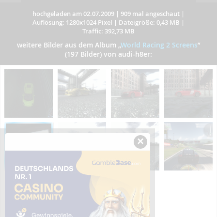
hochgeladen am 02.07.2009
|
909 mal angeschaut
|
Auflösung: 1280x1024 Pixel
|
Dateigröße: 0,43 MB
|
Traffic: 392,73 MB
weitere Bilder aus dem Album
„
World Racing 2 Screens
”
(197 Bilder) von audi-h8er:
×