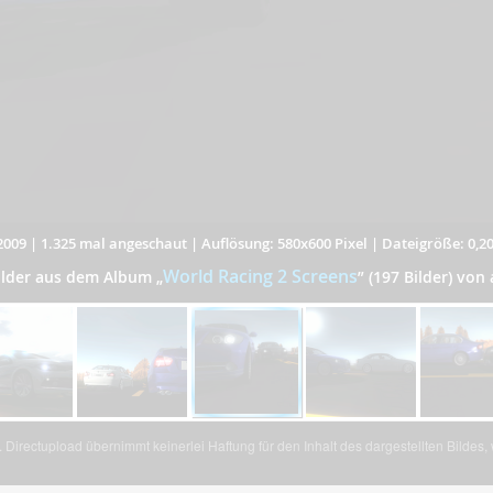
2009
|
1.325 mal angeschaut
|
Auflösung: 580x600 Pixel
|
Dateigröße: 0,2
World Racing 2 Screens
Bilder aus dem Album
„
”
(197 Bilder) von
Directupload übernimmt keinerlei Haftung für den Inhalt des dargestellten Bildes