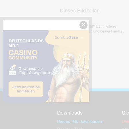
Dieses Bild teilen
×
Dir gefällt dieses Bild? Dann teile es
mit deinen Freunden und deiner Familie.
Downloads
Sic
Dieses Bild downloaden
Die
Desktop Tools
Wer