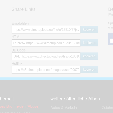
Share Links
Be
F
Empfohlen
Spa
war
kopieren
HTML
kopieren
BB Code
kopieren
Hotlink
kopieren
herheit
weitere öffentliche Alben
ses Bild melden (Abuse)
Autos & Verkehr
Zeich
 sieht meine Fotos