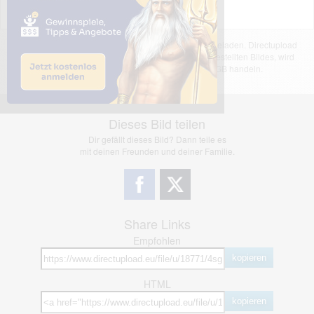
Das dargestellte Bild wurde von einem Nutzer hochgeladen. Directupload
übernimmt keinerlei Haftung für den Inhalt des dargestellten Bildes, wird
jedoch bei Verstößen nach §2(3) unserer AGB handeln.
Dieses Bild teilen
Dir gefällt dieses Bild? Dann teile es
mit deinen Freunden und deiner Familie.
Share Links
Empfohlen
kopieren
HTML
kopieren