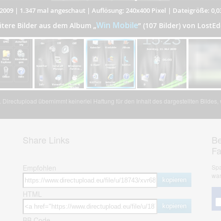
2009
|
1.347 mal angeschaut
|
Auflösung: 240x400 Pixel
|
Dateigröße: 0,
Win Mobile
itere Bilder aus dem Album
„
”
(107 Bilder) von LostEd
Directupload übernimmt keinerlei Haftung für den Inhalt des dargestellten Bildes
Share Links
Be
F
Empfohlen
Spa
war
kopieren
HTML
kopieren
BB Code