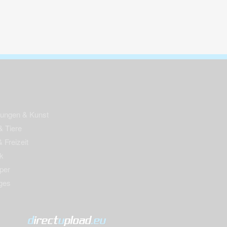
nungen & Kunst
& Tiere
 Freizeit
k
per
ges