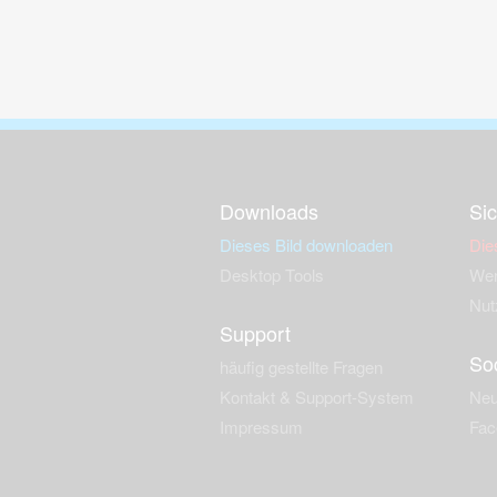
Downloads
Sic
Dieses Bild downloaden
Die
Desktop Tools
Wer
Nut
Support
So
häufig gestellte Fragen
Kontakt & Support-System
Neu
Impressum
Fac