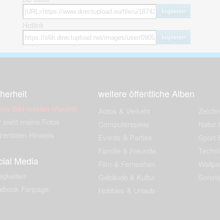
kopieren
Hotlink
kopieren
herheit
weitere öffentliche Alben
ses Bild melden (Abuse)
Autos & Verkehr
Zeich
 sieht meine Fotos
Computerspiele
Natur 
zerdaten Hinweis
Events & Parties
Sport &
Familie & Freunde
Techni
cial Media
Film & Fernsehen
Wallpa
igkeiten
Gebäude & Kultur
Sonsti
ebook Fanpage
Hobbies & Urlaub