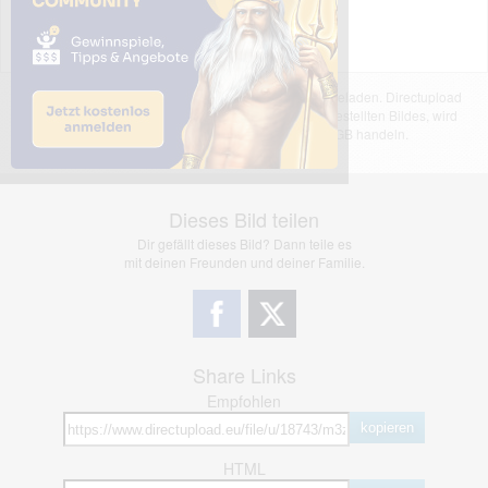
Das dargestellte Bild wurde von einem Nutzer hochgeladen. Directupload
übernimmt keinerlei Haftung für den Inhalt des dargestellten Bildes, wird
jedoch bei Verstößen nach §2(3) unserer AGB handeln.
Dieses Bild teilen
Dir gefällt dieses Bild? Dann teile es
mit deinen Freunden und deiner Familie.
Share Links
Empfohlen
kopieren
HTML